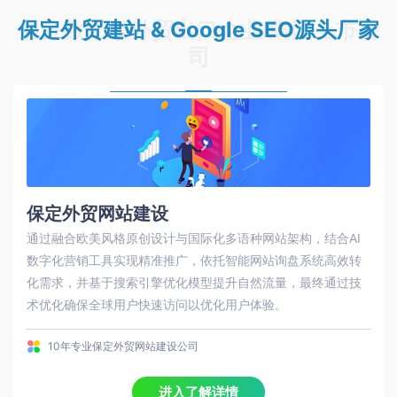
保定外贸建站 & Google SEO源头厂家
服务数千家外贸出口企业/集团上市公
司
保定外贸网站建设
通过融合‌欧美风格原创设计‌与‌国际化多语种网站‌架构，结合‌AI
数字化营销工具‌实现精准推广，依托‌智能网站询盘系统‌高效转
化需求，并基于‌搜索引擎优化模型‌提升自然流量，最终通过技
术优化确保‌全球用户快速访问‌以优化用户体验。
10年专业保定外贸网站建设公司
进入了解详情