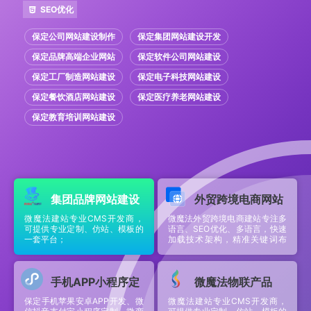
SEO优化
保定公司网站建设制作
保定集团网站建设开发
保定品牌高端企业网站
保定软件公司网站建设
保定工厂制造网站建设
保定电子科技网站建设
保定餐饮酒店网站建设
保定医疗养老网站建设
保定教育培训网站建设
集团品牌网站建设
外贸跨境电商网站
微魔法建站专业CMS开发商，
微魔法外贸跨境电商建站专注多
建设
可提供专业定制、仿站、模板的
语言、SEO优化、多语言，快速
一套平台；
加载技术架构，精准关键词布
局；打造品牌自主性，高效对接
全球市场。
手机APP小程序定
微魔法物联产品
保定手机苹果安卓APP开发、微
制
微魔法建站专业CMS开发商，