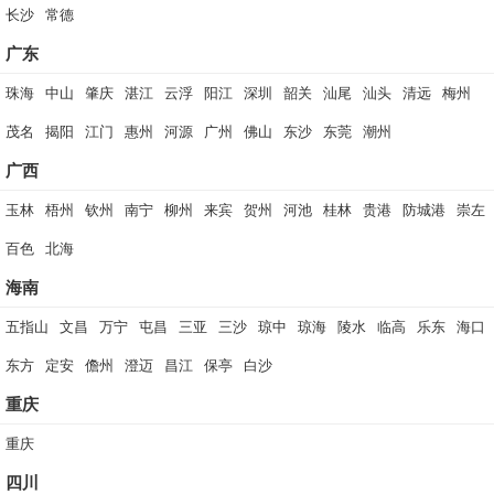
长沙
常德
广东
珠海
中山
肇庆
湛江
云浮
阳江
深圳
韶关
汕尾
汕头
清远
梅州
茂名
揭阳
江门
惠州
河源
广州
佛山
东沙
东莞
潮州
广西
玉林
梧州
钦州
南宁
柳州
来宾
贺州
河池
桂林
贵港
防城港
崇左
百色
北海
海南
五指山
文昌
万宁
屯昌
三亚
三沙
琼中
琼海
陵水
临高
乐东
海口
东方
定安
儋州
澄迈
昌江
保亭
白沙
重庆
重庆
四川