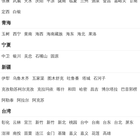
张掖
武威
天水
庆阳
平凉
陇南
临夏
兰州
酒泉
金昌
嘉峪关
甘南
定西
白银
青海
玉树
西宁
黄南
海西
海南藏族
海东
海北
果洛
宁夏
中卫
银川
吴忠
石嘴山
固原
新疆
伊犁
乌鲁木齐
五家渠
图木舒克
吐鲁番
塔城
石河子
克孜勒苏柯尔克孜
克拉玛依
喀什
和田
哈密
昌吉
博尔塔拉
巴音郭楞
阿勒泰
阿拉尔
阿克苏
台湾
彰化
云林
宜兰
新竹
新竹
新北
桃园
台中
台南
台东
台北
屏东
澎湖
南投
苗栗
连江
金门
基隆
嘉义
嘉义
花莲
高雄