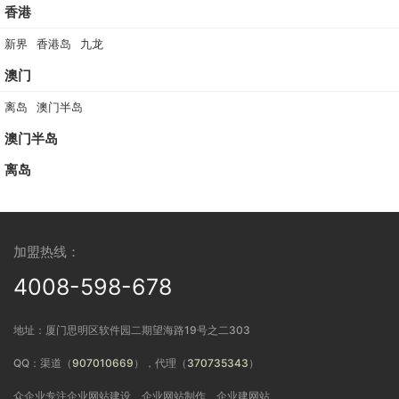
香港
新界
香港岛
九龙
澳门
离岛
澳门半岛
澳门半岛
离岛
加盟热线：
4008-598-678
地址：厦门思明区软件园二期望海路19号之二303
QQ：渠道（
907010669
），代理（
370735343
）
众企业专注企业网站建设、企业网站制作、企业建网站