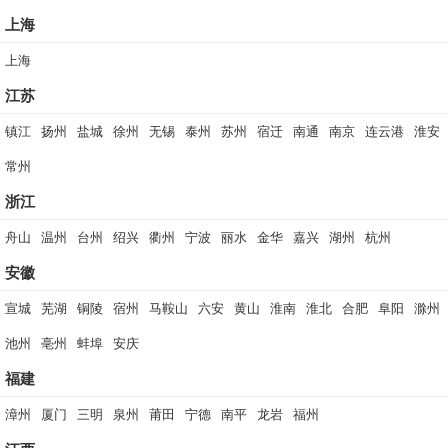
上海
上海
江苏
镇江
扬州
盐城
徐州
无锡
泰州
苏州
宿迁
南通
南京
连云港
淮安
常州
浙江
舟山
温州
台州
绍兴
衢州
宁波
丽水
金华
嘉兴
湖州
杭州
安徽
宣城
芜湖
铜陵
宿州
马鞍山
六安
黄山
淮南
淮北
合肥
阜阳
滁州
池州
亳州
蚌埠
安庆
福建
漳州
厦门
三明
泉州
莆田
宁德
南平
龙岩
福州