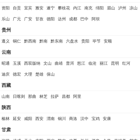
资阳
自贡
宜宾
雅安
遂宁
攀枝花
内江
南充
绵阳
眉山
泸州
凉山
乐山
广元
广安
甘孜
德阳
达州
成都
巴中
阿坝
贵州
遵义
铜仁
黔西南
黔南
黔东南
六盘水
贵阳
毕节
安顺
云南
昭通
玉溪
西双版纳
文山
曲靖
普洱
怒江
临沧
丽江
昆明
红河
迪庆
德宏
大理
楚雄
保山
西藏
山南
日喀则
那曲
林芝
拉萨
昌都
阿里
陕西
榆林
延安
咸阳
西安
渭南
铜川
商洛
汉中
宝鸡
安康
甘肃