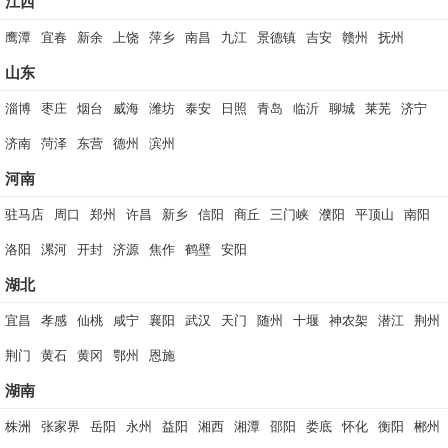
江西
鹰潭
宜春
新余
上饶
萍乡
南昌
九江
景德镇
吉安
赣州
抚州
山东
淄博
枣庄
烟台
威海
潍坊
泰安
日照
青岛
临沂
聊城
莱芜
济宁
济南
菏泽
东营
德州
滨州
河南
驻马店
周口
郑州
许昌
新乡
信阳
商丘
三门峡
濮阳
平顶山
南阳
洛阳
漯河
开封
济源
焦作
鹤壁
安阳
湖北
宜昌
孝感
仙桃
咸宁
襄阳
武汉
天门
随州
十堰
神农架
潜江
荆州
荆门
黄石
黄冈
鄂州
恩施
湖南
株洲
张家界
岳阳
永州
益阳
湘西
湘潭
邵阳
娄底
怀化
衡阳
郴州